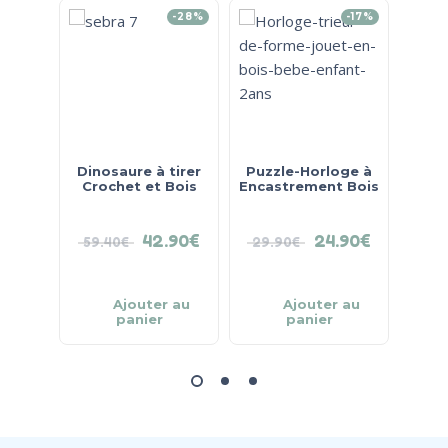
-28%
-17%
Dinosaure à tirer
Puzzle-Horloge à
Ca
Crochet et Bois
Encastrement Bois
Redm
42.90
€
24.90
€
59.40
€
29.90
€
36.
Ajouter au
Ajouter au
panier
panier