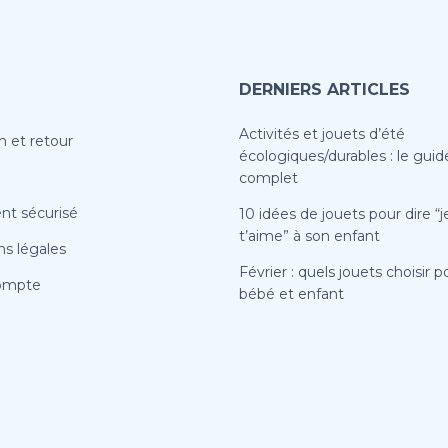
DERNIERS ARTICLES
Activités et jouets d’été
n et retour
écologiques/durables : le guid
complet
nt sécurisé
10 idées de jouets pour dire “j
t’aime” à son enfant
s légales
Février : quels jouets choisir p
ompte
bébé et enfant