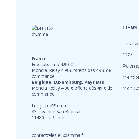
LIENS
Livraiso
CGV
France
Fdp colissimo 4.90 €
Paieme
Mondial Relay 4.90€ offerts dès 49 € de
commande
Mention
Belgique, Luxembourg, Pays Bas
Mondial Relay 4.90 € offerts dès 49 € de
Mon C
commande
Les jeux d'Emma
43T avenue San Brancat
11480 La Palme
contact@lesjeuxdemma.fr