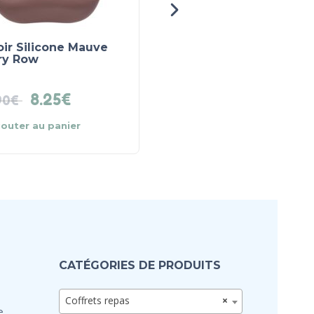
ir Silicone Mauve
Assiette Silicone 4
ry Row
compartiments Bleu
foncé Leo et Lea
8.25
€
21.90
€
90
€
jouter au panier
Lire la suite
CATÉGORIES DE PRODUITS
Coffrets repas
×
e