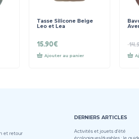
Tasse Silicone Beige
Bavo
Leo et Lea
Ave
15.90
€
14.
Ajouter au panier
A
DERNIERS ARTICLES
Activités et jouets d’été
n et retour
écologiques/durables : le guid