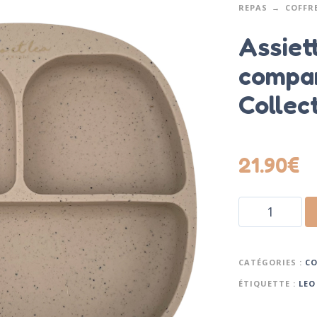
REPAS
COFFR
Assiett
compar
Collec
21.90
€
CATÉGORIES :
CO
ÉTIQUETTE :
LEO