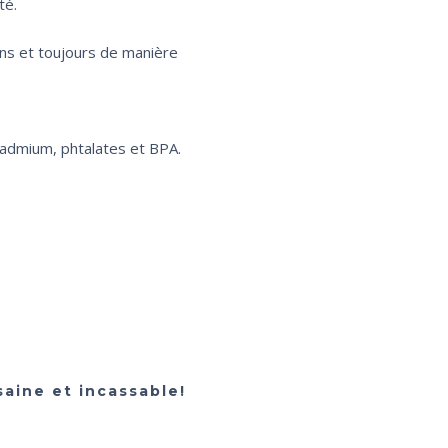
té.
ins et toujours de manière
 cadmium, phtalates et BPA.
saine et incassable!