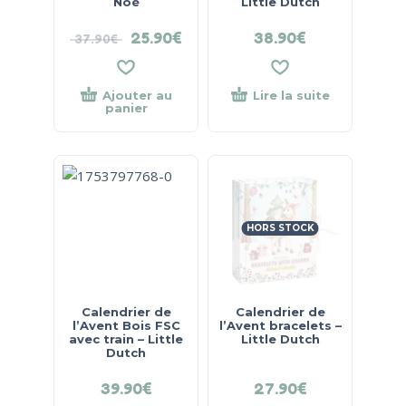
Noé
Little Dutch
25.90
€
38.90
€
37.90
€
Ajouter au
Lire la suite
panier
HORS STOCK
Calendrier de
Calendrier de
l’Avent Bois FSC
l’Avent bracelets –
avec train – Little
Little Dutch
Dutch
39.90
€
27.90
€