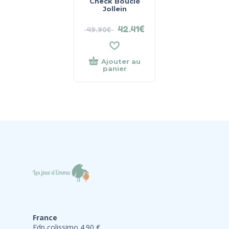
Check Bouclé
Jollein
42.41
€
49.90
€
Ajouter au
panier
France
Fdp colissimo 4.90 €