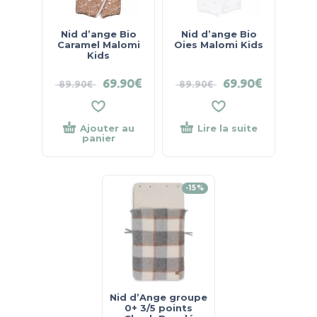
Nid d’ange Bio
Nid d’ange Bio
Caramel Malomi
Oies Malomi Kids
Kids
69.90
€
69.90
€
89.90
€
89.90
€
Ajouter au
Lire la suite
panier
-15%
Nid d’Ange groupe
0+ 3/5 points