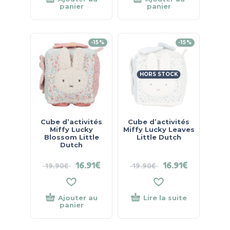
panier
panier
-15%
-15%
HORS STOCK
Cube d’activités
Cube d’activités
Miffy Lucky
Miffy Lucky Leaves
Blossom Little
Little Dutch
Dutch
16.91
€
16.91
€
19.90
€
19.90
€
Ajouter au
Lire la suite
panier