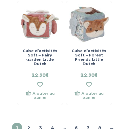
Cube d’activités
Cube d’activités
Soft – Fairy
Soft – Forest
garden Little
Friends Little
Dutch
Dutch
22.90
€
22.90
€
Ajouter au
Ajouter au
panier
panier
→
1
2
3
4
…
6
7
8