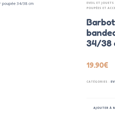
EVEIL ET JOUETS
POUPÉES ET ACC
Barbot
bandea
34/38
19.90
€
CATÉGORIES :
EV
AJOUTER À M