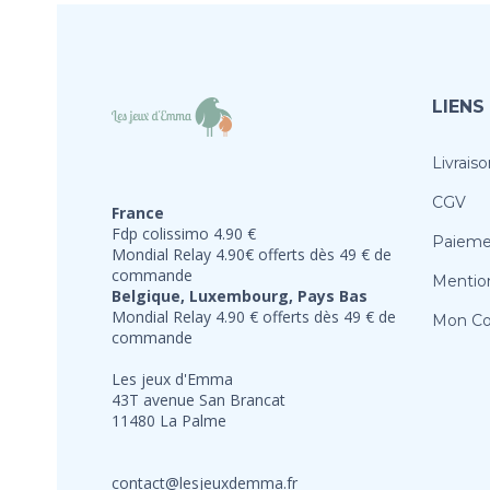
LIENS
Livraiso
CGV
France
Fdp colissimo 4.90 €
Paieme
Mondial Relay 4.90€ offerts dès 49 € de
commande
Mention
Belgique, Luxembourg, Pays Bas
Mondial Relay 4.90 € offerts dès 49 € de
Mon C
commande
Les jeux d'Emma
43T avenue San Brancat
11480 La Palme
contact@lesjeuxdemma.fr