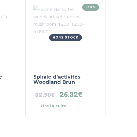
-20%
HORS STOCK
e
Spirale d’activités
Woodland Brun
26.32
€
32.90
€
Lire la suite