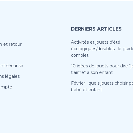
DERNIERS ARTICLES
Activités et jouets d’été
n et retour
écologiques/durables : le guid
complet
nt sécurisé
10 idées de jouets pour dire “j
t’aime” à son enfant
s légales
Février : quels jouets choisir p
ompte
bébé et enfant