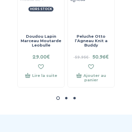
HORS STOCK
Doudou Lapin
Peluche Otto
El
Marceau Moutarde
l’Agneau Knit a
Leobulle
Buddy
29.00
€
50.96
€
59.95
€
42.
Lire la suite
Ajouter au
panier