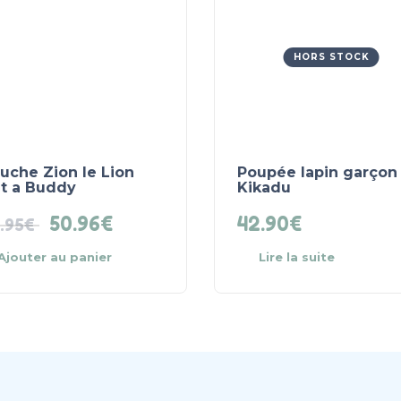
HORS STOCK
uche Zion le Lion
Poupée lapin garçon
it a Buddy
Kikadu
50.96
€
42.90
€
.95
€
Ajouter au panier
Lire la suite