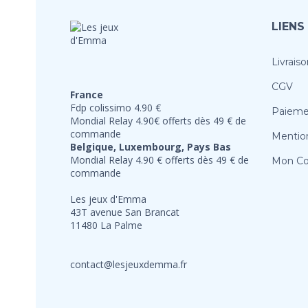
LIENS
Livraiso
CGV
France
Fdp colissimo 4.90 €
Paieme
Mondial Relay 4.90€ offerts dès 49 € de
commande
Mention
Belgique, Luxembourg, Pays Bas
Mondial Relay 4.90 € offerts dès 49 € de
Mon C
commande
Les jeux d'Emma
43T avenue San Brancat
11480 La Palme
contact@lesjeuxdemma.fr