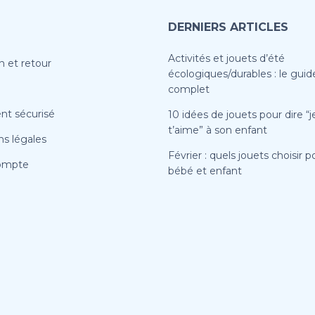
DERNIERS ARTICLES
Activités et jouets d’été
n et retour
écologiques/durables : le guid
complet
nt sécurisé
10 idées de jouets pour dire “j
t’aime” à son enfant
s légales
Février : quels jouets choisir p
ompte
bébé et enfant