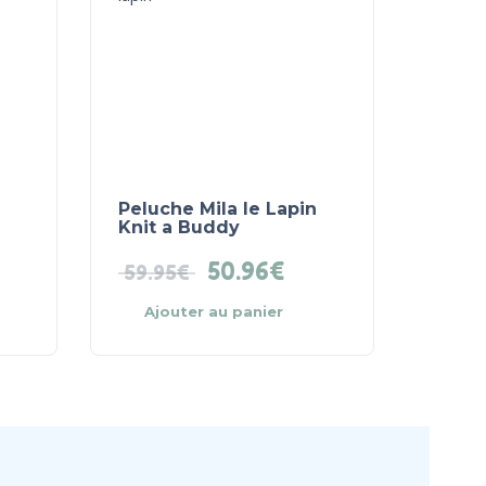
Peluche Mila le Lapin
Knit a Buddy
50.96
€
59.95
€
Ajouter au panier