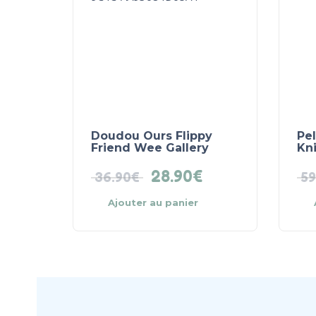
Doudou Ours Flippy
Pel
Friend Wee Gallery
Kn
28.90
€
36.90
€
59
Ajouter au panier