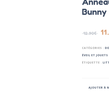
Anneau
Bunny 
11
12.90
€
CATÉGORIES :
D
ÉVEIL ET JOUETS
ÉTIQUETTE :
LIT
AJOUTER À M