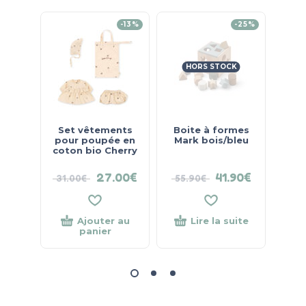
-13%
-25%
HORS STOCK
Set vêtements
Boite à formes
Lapi
pour poupée en
Mark bois/bleu
coton bio Cherry
27.00
€
41.90
€
31.00
€
55.90
€
24
Ajouter au
Lire la suite
panier