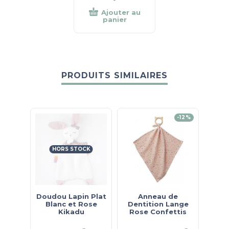
Ajouter au
panier
PRODUITS SIMILAIRES
-12%
HORS STOCK
Doudou Lapin Plat
Anneau de
Do
Blanc et Rose
Dentition Lange
Tig
Kikadu
Rose Confettis