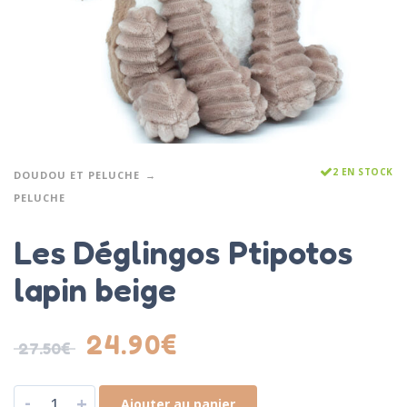
2 EN STOCK
DOUDOU ET PELUCHE
PELUCHE
Les Déglingos Ptipotos
lapin beige
24.90
€
27.50
€
-
+
Ajouter au panier