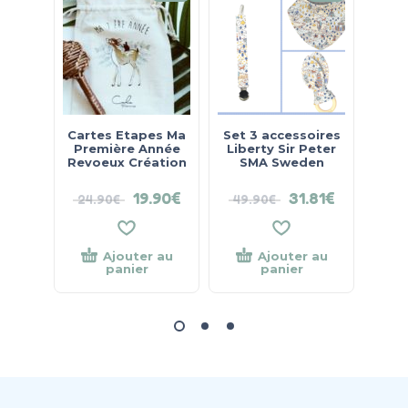
Cartes Etapes Ma
Set 3 accessoires
Sa
Première Année
Liberty Sir Peter
en
Revoeux Création
SMA Sweden
19.90
€
31.81
€
24.90
€
49.90
€
Ajouter au
Ajouter au
panier
panier