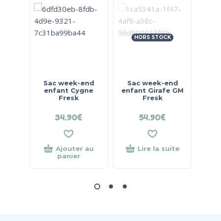
HORS STOCK
Sac week-end
Sac week-end
Set 
enfant Cygne
enfant Girafe GM
Libe
Fresk
Fresk
34.90
€
54.90
€
49
Ajouter au
Lire la suite
panier