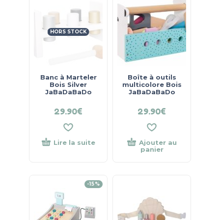
HORS STOCK
Banc à Marteler
Boîte à outils
Bois Silver
multicolore Bois
JaBaDaBaDo
JaBaDaBaDo
29.90
€
29.90
€
Lire la suite
Ajouter au
panier
-15%