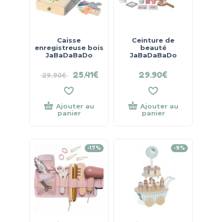
Caisse
Ceinture de
enregistreuse bois
beauté
JaBaDaBaDo
JaBaDaBaDo
25.41
€
29.90
€
29.90
€
Ajouter au
Ajouter au
panier
panier
-17%
-9%