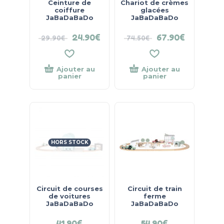
Ceinture de
Chariot de crèmes
coiffure
glacées
JaBaDaBaDo
JaBaDaBaDo
24.90
€
67.90
€
29.90
€
74.50
€
Ajouter au
Ajouter au
panier
panier
HORS STOCK
Circuit de courses
Circuit de train
de voitures
ferme
JaBaDaBaDo
JaBaDaBaDo
41.90
€
54.90
€