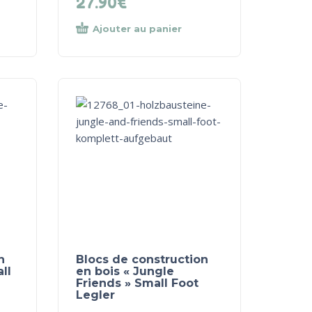
27.90
€
Ajouter au panier
n
Blocs de construction
ll
en bois « Jungle
Friends » Small Foot
Legler