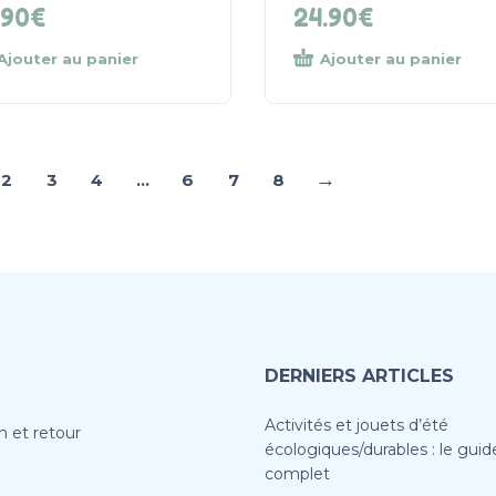
.90
€
24.90
€
Ajouter au panier
Ajouter au panier
→
2
3
4
…
6
7
8
DERNIERS ARTICLES
Activités et jouets d’été
n et retour
écologiques/durables : le guid
complet