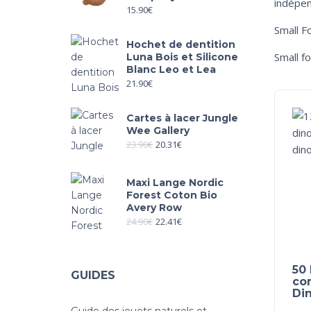
indépen
15.90
€
Small F
Hochet de dentition
Small fo
Luna Bois et Silicone
Blanc Leo et Lea
21.90
€
Cartes à lacer Jungle
Wee Gallery
23.90
€
20.31
€
Maxi Lange Nordic
Forest Coton Bio
Avery Row
24.90
€
22.41
€
50 
GUIDES
con
Din
Guide des jouets naturels et