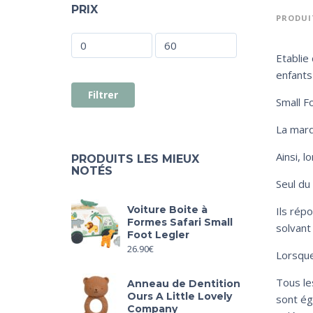
PRIX
PRODUIT
Etablie
enfants
Filtrer
Small F
La marq
Ainsi, l
PRODUITS LES MIEUX
NOTÉS
Seul du
Voiture Boite à
Ils rép
Formes Safari Small
solvant
Foot Legler
26.90
€
Lorsque
Tous le
Anneau de Dentition
Ours A Little Lovely
sont ég
Company