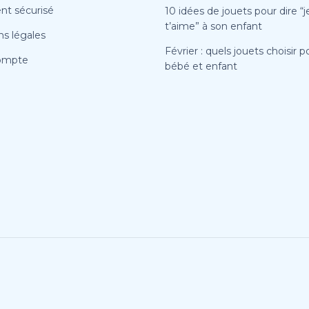
nt sécurisé
10 idées de jouets pour dire “j
t’aime” à son enfant
s légales
Février : quels jouets choisir p
ompte
bébé et enfant