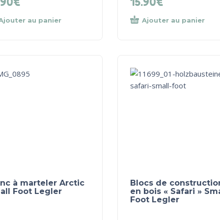
.90
€
15.90
€
Ajouter au panier
Ajouter au panier
nc à marteler Arctic
Blocs de constructio
ll Foot Legler
en bois « Safari » Sma
Foot Legler