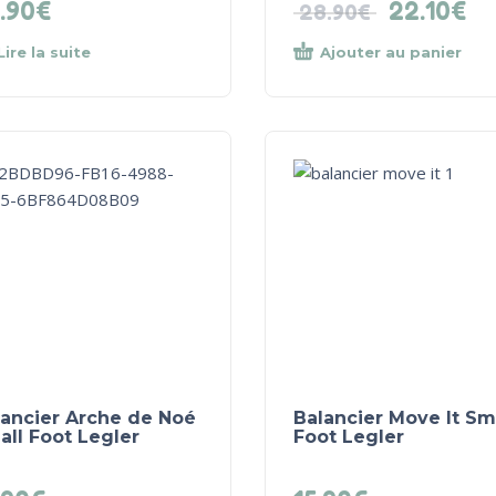
.90
€
22.10
€
28.90
€
Lire la suite
Ajouter au panier
lancier Arche de Noé
Balancier Move It Sm
ll Foot Legler
Foot Legler