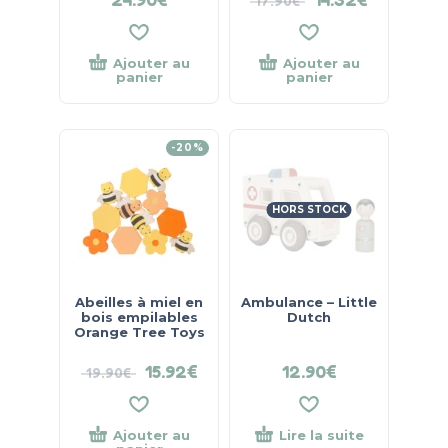
17.90
€
Ajouter au
Ajouter au
panier
panier
-20%
HORS STOCK
Abeilles à miel en
Ambulance – Little
bois empilables
Dutch
Orange Tree Toys
15.92
€
12.90
€
19.90
€
Ajouter au
Lire la suite