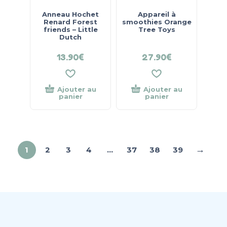
Anneau Hochet
Appareil à
Renard Forest
smoothies Orange
friends – Little
Tree Toys
Dutch
13.90
€
27.90
€
Ajouter au
Ajouter au
panier
panier
→
1
2
3
4
…
37
38
39