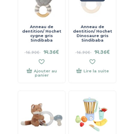
Anneau de
Anneau de
dentition/ Hochet
dentition/ Hochet
cygne gris
Dinosaure gris
Sindibaba
Sindibaba
14.36
€
14.36
€
16.90
€
16.90
€
Ajouter au
Lire la suite
panier