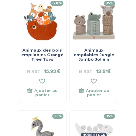
-20%
-15%
Animaux des bois
Animaux
empilables Orange
empilables Jungle
Tree Toys
Jambo Jollein
15.92
€
13.51
€
19.90
€
15.90
€
Ajouter au
Ajouter au
panier
panier
-15%
-15%
HORS STOCK