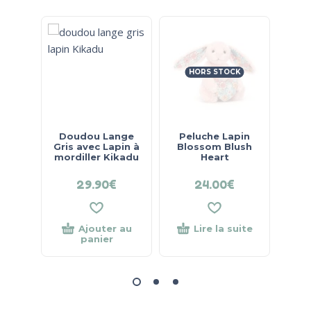
HORS STOCK
Doudou Lange
Peluche Lapin
Do
Gris avec Lapin à
Blossom Blush
Ma
mordiller Kikadu
Heart
d’
29.90
€
24.00
€
Ajouter au
Lire la suite
panier