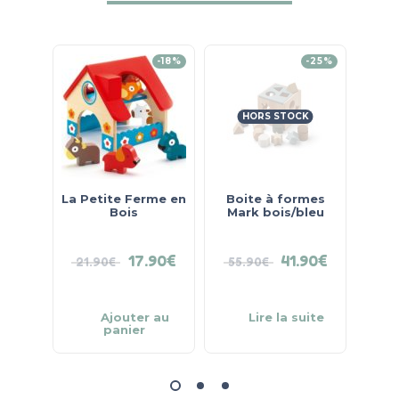
-18%
-25%
HORS STOCK
La Petite Ferme en
Boite à formes
Jeu 
Bois
Mark bois/bleu
Chi
Legl
17.90
€
41.90
€
21.90
€
55.90
€
Ajouter au
Lire la suite
panier