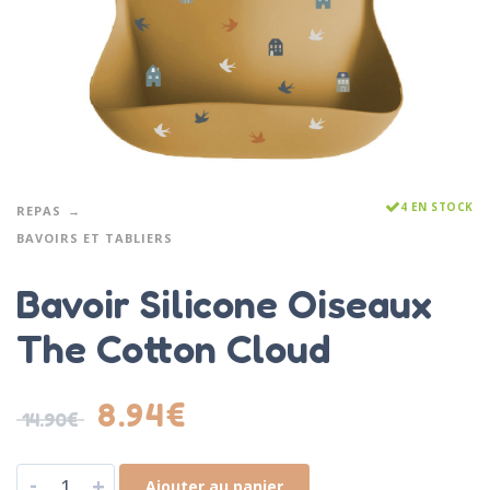
4 EN STOCK
REPAS
BAVOIRS ET TABLIERS
Bavoir Silicone Oiseaux
The Cotton Cloud
8.94
€
14.90
€
-
+
Ajouter au panier