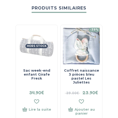
PRODUITS SIMILAIRES
-39%
HORS STOCK
Sac week-end
Coffret naissance
Att
enfant Girafe
3 pièces bleu
Libe
Fresk
pastel Les
S
Juliettes
34.90
€
23.90
€
39.00
€
19.
Lire la suite
Ajouter au
panier