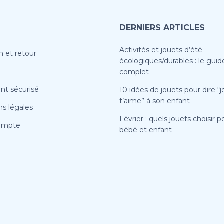
DERNIERS ARTICLES
Activités et jouets d’été
n et retour
écologiques/durables : le guid
complet
nt sécurisé
10 idées de jouets pour dire “j
t’aime” à son enfant
s légales
Février : quels jouets choisir p
ompte
bébé et enfant