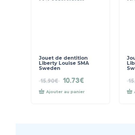
Jouet de dentition
Jou
Liberty Louise SMA
Li
Sweden
Sw
10.73
€
15.90
€
15
Ajouter au panier