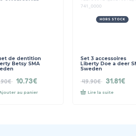
HORS STOCK
et de dentition
Set 3 accessoires
berty Betsy SMA
Liberty Doe a deer 
eden
Sweden
10.73
€
31.81
€
.90
€
49.90
€
Ajouter au panier
Lire la suite