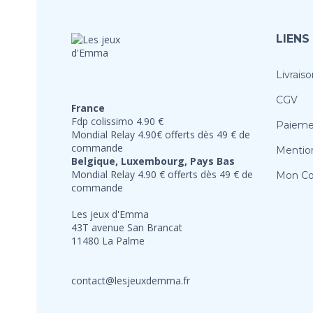
LIENS
Livraiso
CGV
France
Fdp colissimo 4.90 €
Paieme
Mondial Relay 4.90€ offerts dès 49 € de
commande
Mention
Belgique, Luxembourg, Pays Bas
Mondial Relay 4.90 € offerts dès 49 € de
Mon C
commande
Les jeux d'Emma
43T avenue San Brancat
11480 La Palme
contact@lesjeuxdemma.fr