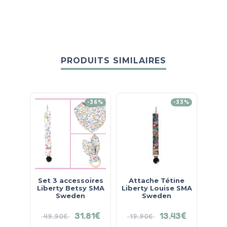
PRODUITS SIMILAIRES
-36%
-33%
Set 3 accessoires
Attache Tétine
Att
Liberty Betsy SMA
Liberty Louise SMA
Libe
Sweden
Sweden
31.81
€
13.43
€
49.90
€
19.90
€
19.