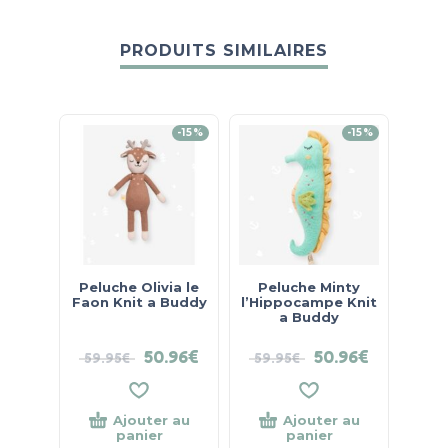
PRODUITS SIMILAIRES
-15%
-15%
Peluche Olivia le
Peluche Minty
Pe
Faon Knit a Buddy
l’Hippocampe Knit
Bl
a Buddy
50.96
€
50.96
€
59.95
€
59.95
€
Ajouter au
Ajouter au
panier
panier