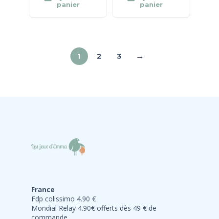
panier
panier
→
1
2
3
France
Fdp colissimo 4.90 €
Mondial Relay 4.90€ offerts dès 49 € de
commande