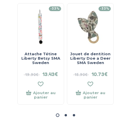
-33%
-33%
Attache Tétine
Jouet de dentition
Sa
Liberty Betsy SMA
Liberty Doe a Deer
en
Sweden
SMA Sweden
13.43
€
10.73
€
19.90
€
15.90
€
Ajouter au
Ajouter au
panier
panier