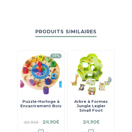
PRODUITS SIMILAIRES
-17%
Puzzle-Horloge à
Arbre à Formes
Set
Encastrement Bois
Jungle Legler
po
Small Foot
24.90
€
24.90
€
29.90
€
40.