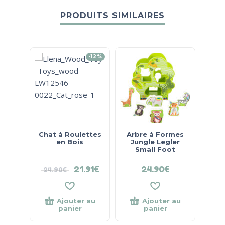
PRODUITS SIMILAIRES
-12%
Chat à Roulettes
Arbre à Formes
Spira
en Bois
Jungle Legler
Wo
Small Foot
21.91
€
24.90
€
24.90
€
32.
Ajouter au
Ajouter au
panier
panier