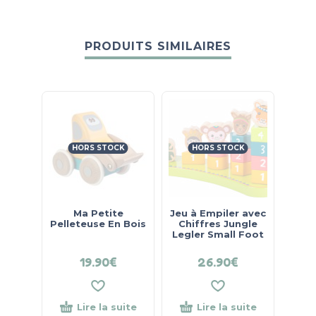
PRODUITS SIMILAIRES
HORS STOCK
HORS STOCK
Ma Petite
Jeu à Empiler avec
Ca
Pelleteuse En Bois
Chiffres Jungle
Redm
Legler Small Foot
19.90
€
26.90
€
36.
Lire la suite
Lire la suite