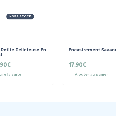
HORS STOCK
Petite Pelleteuse En
Encastrement Savan
is
.90
€
17.90
€
Lire la suite
Ajouter au panier