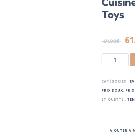
Cuisin
Toys
61
64.90
€
CATÉGORIES :
EV
PRIX DOUX
,
PRIX
ÉTIQUETTE :
TEN
AJOUTER À M