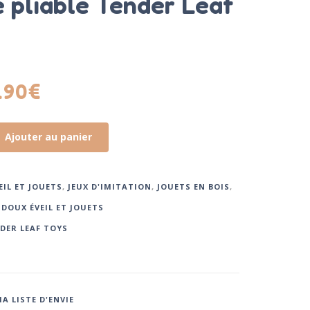
e pliable Tender Leaf
.90
€
Ajouter au panier
EIL ET JOUETS
,
JEUX D'IMITATION
,
JOUETS EN BOIS
,
 DOUX ÉVEIL ET JOUETS
DER LEAF TOYS
A LISTE D'ENVIE