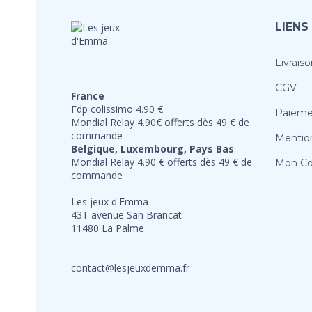
LIENS
Livraiso
CGV
France
Fdp colissimo 4.90 €
Paieme
Mondial Relay 4.90€ offerts dès 49 € de
commande
Mention
Belgique, Luxembourg, Pays Bas
Mondial Relay 4.90 € offerts dès 49 € de
Mon C
commande
Les jeux d'Emma
43T avenue San Brancat
11480 La Palme
contact@lesjeuxdemma.fr