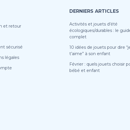
DERNIERS ARTICLES
Activités et jouets d’été
n et retour
écologiques/durables : le guid
complet
nt sécurisé
10 idées de jouets pour dire “j
t’aime” à son enfant
s légales
Février : quels jouets choisir p
ompte
bébé et enfant