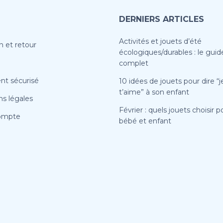
DERNIERS ARTICLES
Activités et jouets d’été
n et retour
écologiques/durables : le guid
complet
nt sécurisé
10 idées de jouets pour dire “j
t’aime” à son enfant
s légales
Février : quels jouets choisir p
ompte
bébé et enfant