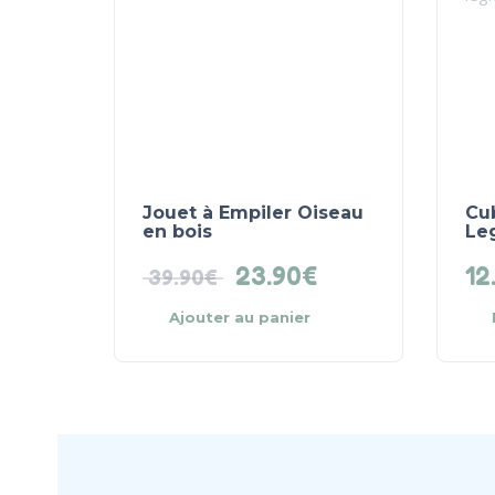
Jouet à Empiler Oiseau
Cu
en bois
Leg
23.90
€
12
39.90
€
Ajouter au panier