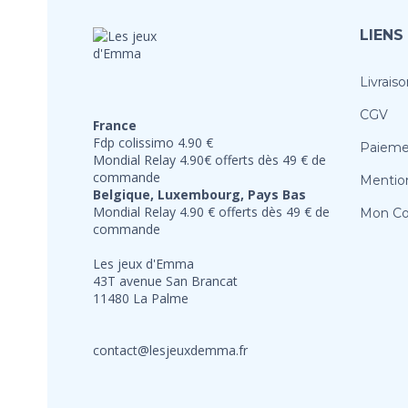
LIENS
Livraiso
CGV
France
Fdp colissimo 4.90 €
Paieme
Mondial Relay 4.90€ offerts dès 49 € de
commande
Mention
Belgique, Luxembourg, Pays Bas
Mondial Relay 4.90 € offerts dès 49 € de
Mon C
commande
Les jeux d'Emma
43T avenue San Brancat
11480 La Palme
contact@lesjeuxdemma.fr