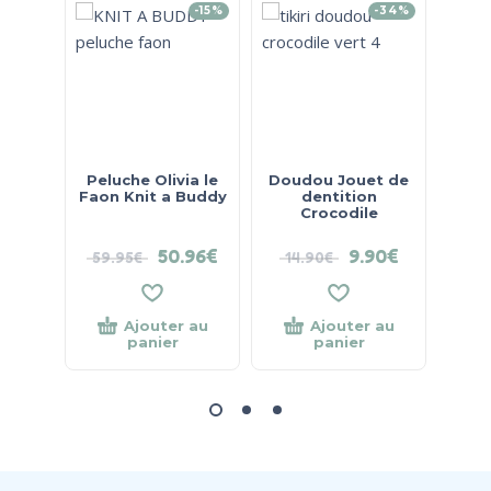
-15%
-34%
Peluche Olivia le
Doudou Jouet de
Pe
Faon Knit a Buddy
dentition
Bl
Crocodile
50.96
€
9.90
€
59.95
€
14.90
€
Ajouter au
Ajouter au
panier
panier