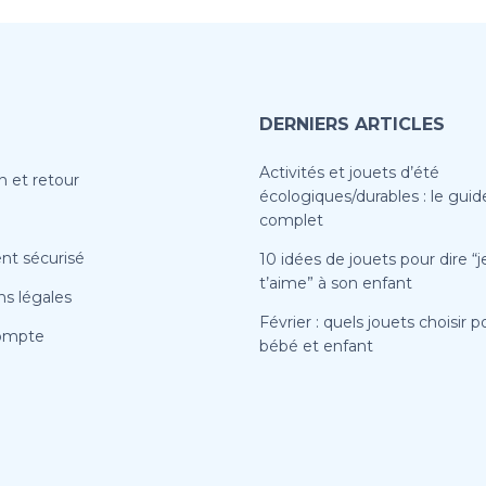
DERNIERS ARTICLES
Activités et jouets d’été
n et retour
écologiques/durables : le guid
complet
nt sécurisé
10 idées de jouets pour dire “j
t’aime” à son enfant
s légales
Février : quels jouets choisir p
ompte
bébé et enfant