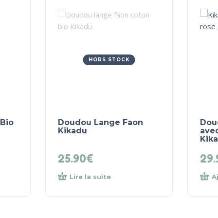
HORS STOCK
Bio
Doudou Lange Faon
Dou
Kikadu
avec
Kik
25.90
€
29.
Lire la suite
A