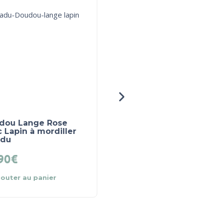
HORS STOCK
dou Lange Rose
Doudou Lapin Marcea
 Lapin à mordiller
Moutarde Leobulle
adu
90
€
29.00
€
jouter au panier
Lire la suite