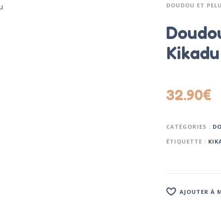
DOUDOU ET PEL
Doudou
Kikadu
32.90
€
CATÉGORIES :
D
ÉTIQUETTE :
KIK
AJOUTER À M