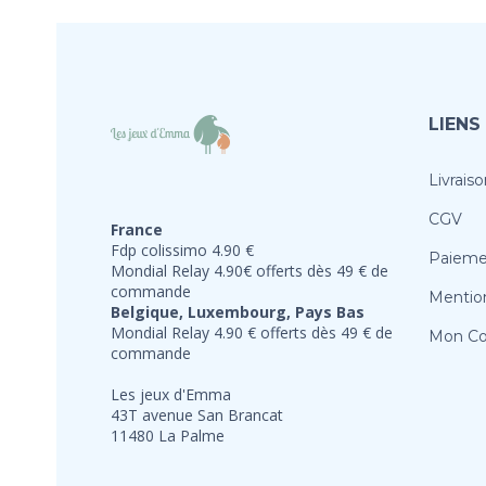
LIENS
Livraiso
CGV
France
Fdp colissimo 4.90 €
Paieme
Mondial Relay 4.90€ offerts dès 49 € de
commande
Mention
Belgique, Luxembourg, Pays Bas
Mondial Relay 4.90 € offerts dès 49 € de
Mon C
commande
Les jeux d'Emma
43T avenue San Brancat
11480 La Palme