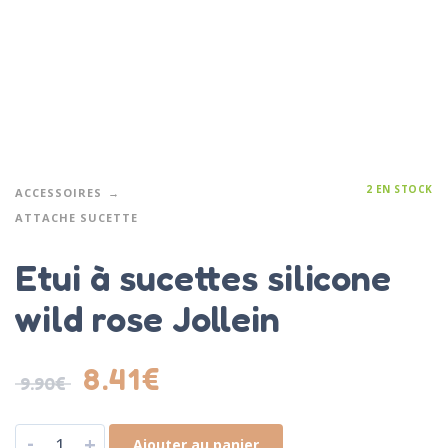
2 EN STOCK
ACCESSOIRES
ATTACHE SUCETTE
Etui à sucettes silicone
wild rose Jollein
8.41
€
9.90
€
-
+
Ajouter au panier