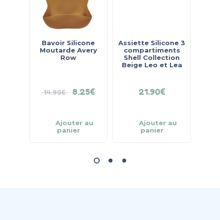
Bavoir Silicone
Assiette Silicone 3
Assie
Moutarde Avery
compartiments
co
Row
Shell Collection
She
Beige Leo et Lea
Ros
8.25
€
21.90
€
14.90
€
Ajouter au
Ajouter au
panier
panier