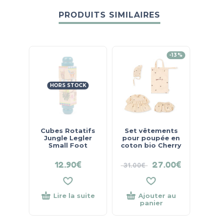
PRODUITS SIMILAIRES
-13%
HORS STOCK
Cubes Rotatifs
Set vêtements
Jo
Jungle Legler
pour poupée en
Cr
Small Foot
coton bio Cherry
12.90
€
27.00
€
31.00
€
32.
Lire la suite
Ajouter au
panier