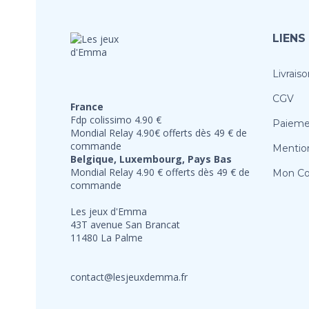
LIENS
Livraiso
CGV
France
Fdp colissimo 4.90 €
Paieme
Mondial Relay 4.90€ offerts dès 49 € de
commande
Mention
Belgique, Luxembourg, Pays Bas
Mondial Relay 4.90 € offerts dès 49 € de
Mon C
commande
Les jeux d'Emma
43T avenue San Brancat
11480 La Palme
contact@lesjeuxdemma.fr