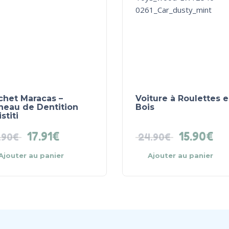
chet Maracas –
Voiture à Roulettes 
neau de Dentition
Bois
stiti
17.91
€
15.90
€
.90
€
24.90
€
Ajouter au panier
Ajouter au panier