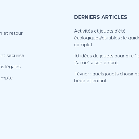
DERNIERS ARTICLES
Activités et jouets d’été
n et retour
écologiques/durables : le guid
complet
nt sécurisé
10 idées de jouets pour dire “j
t’aime” à son enfant
s légales
Février : quels jouets choisir p
ompte
bébé et enfant