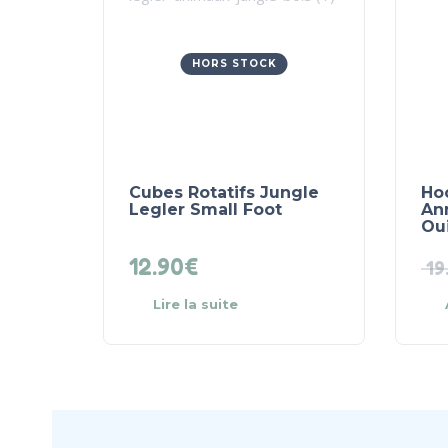
HORS STOCK
Cubes Rotatifs Jungle
Ho
Legler Small Foot
An
Oui
12.90
€
19
Lire la suite