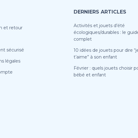
DERNIERS ARTICLES
Activités et jouets d’été
n et retour
écologiques/durables : le guid
complet
nt sécurisé
10 idées de jouets pour dire “j
t’aime” à son enfant
s légales
Février : quels jouets choisir p
ompte
bébé et enfant