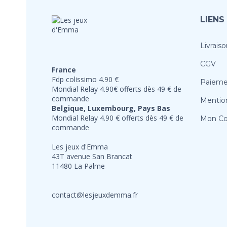
LIENS
Livraiso
CGV
France
Fdp colissimo 4.90 €
Paieme
Mondial Relay 4.90€ offerts dès 49 € de
commande
Mention
Belgique, Luxembourg, Pays Bas
Mondial Relay 4.90 € offerts dès 49 € de
Mon C
commande
Les jeux d'Emma
43T avenue San Brancat
11480 La Palme
contact@lesjeuxdemma.fr