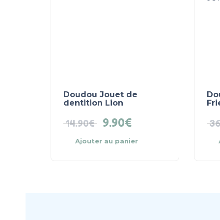
Doudou Jouet de
Do
dentition Lion
Fr
9.90
€
14.90
€
36
Ajouter au panier