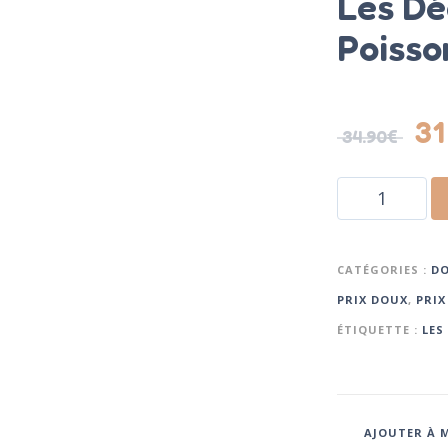
Les Dé
Poisso
31
34.90
€
CATÉGORIES :
DO
PRIX DOUX
,
PRIX
ÉTIQUETTE :
LES
AJOUTER À M