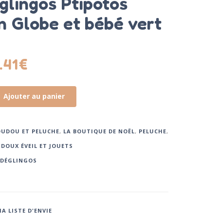
glingos Ptipotos
n Globe et bébé vert
.41
€
Ajouter au panier
UDOU ET PELUCHE
,
LA BOUTIQUE DE NOËL
,
PELUCHE
,
 DOUX ÉVEIL ET JOUETS
 DÉGLINGOS
A LISTE D'ENVIE