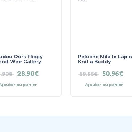
udou Ours Flippy
Peluche Mila le Lapin
iend Wee Gallery
Knit a Buddy
28.90
€
50.96
€
.90
€
59.95
€
Ajouter au panier
Ajouter au panier