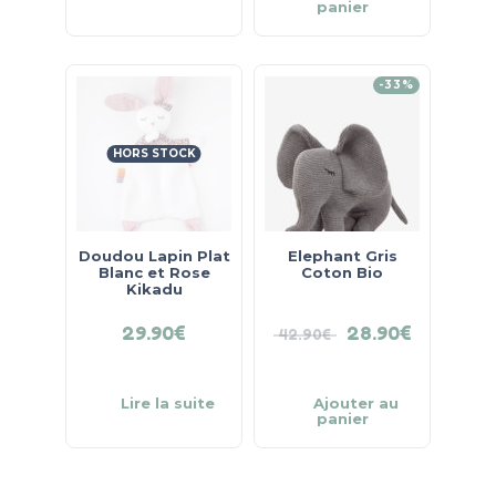
panier
-33%
HORS STOCK
Doudou Lapin Plat
Elephant Gris
Blanc et Rose
Coton Bio
Kikadu
29.90
€
28.90
€
42.90
€
Lire la suite
Ajouter au
panier