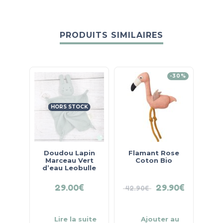
PRODUITS SIMILAIRES
-30%
HORS STOCK
Doudou Lapin
Flamant Rose
Marceau Vert
Coton Bio
d’eau Leobulle
29.00
€
29.90
€
42.90
€
Lire la suite
Ajouter au