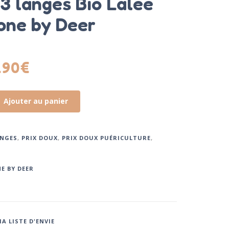
 3 langes Bio Lalee
one by Deer
.90
€
Ajouter au panier
NGES
,
PRIX DOUX
,
PRIX DOUX PUÉRICULTURE
,
E BY DEER
A LISTE D'ENVIE