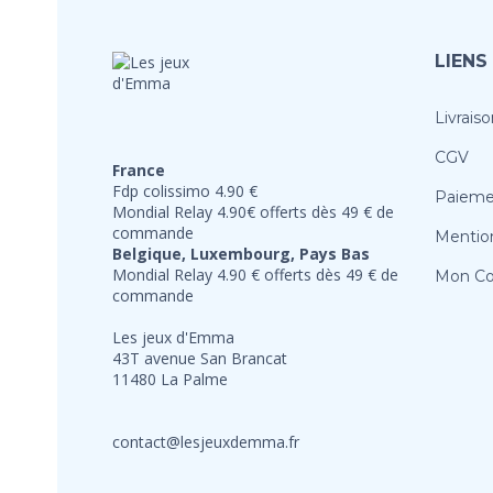
LIENS
Livraiso
CGV
France
Fdp colissimo 4.90 €
Paieme
Mondial Relay 4.90€ offerts dès 49 € de
commande
Mention
Belgique, Luxembourg, Pays Bas
Mondial Relay 4.90 € offerts dès 49 € de
Mon C
commande
Les jeux d'Emma
43T avenue San Brancat
11480 La Palme
contact@lesjeuxdemma.fr