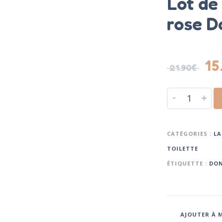
Lot de
rose D
15
21.90
€
-
+
CATÉGORIES :
LA
TOILETTE
ÉTIQUETTE :
DON
AJOUTER À M