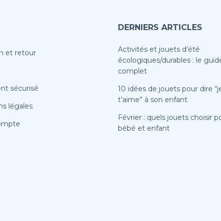
DERNIERS ARTICLES
Activités et jouets d’été
n et retour
écologiques/durables : le guid
complet
nt sécurisé
10 idées de jouets pour dire “j
t’aime” à son enfant
s légales
Février : quels jouets choisir p
ompte
bébé et enfant