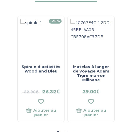
-20%
Spirale d’activités
Matelas à langer
Jou
Woodland Bleu
de voyage Adam
Ois
Tigre marron
Milinane
26.32
€
39.00
€
32.90
€
39.
Ajouter au
Ajouter au
panier
panier