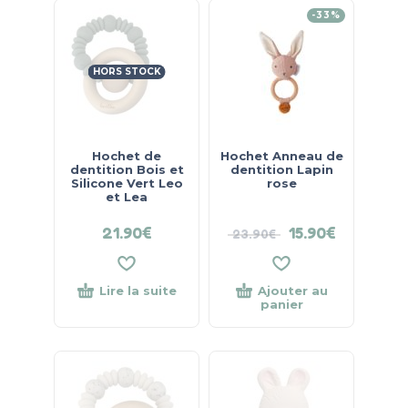
-33%
HORS STOCK
Hochet de
Hochet Anneau de
dentition Bois et
dentition Lapin
Silicone Vert Leo
rose
et Lea
21.90
€
15.90
€
23.90
€
Lire la suite
Ajouter au
panier