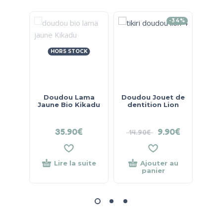
-34%
HORS STOCK
Doudou Lama
Doudou Jouet de
Do
Jaune Bio Kikadu
dentition Lion
Marc
35.90
€
9.90
€
14.90
€
Lire la suite
Ajouter au
panier