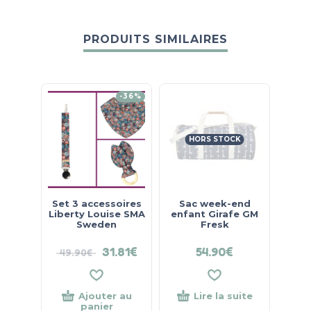
PRODUITS SIMILAIRES
-36%
HORS STOCK
Set 3 accessoires
Sac week-end
Joue
Liberty Louise SMA
enfant Girafe GM
Libe
Sweden
Fresk
S
31.81
€
54.90
€
49.90
€
15.
Ajouter au
Lire la suite
panier