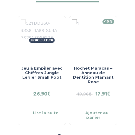
-10%
HORS STOCK
Jeu à Empiler avec
Hochet Maracas –
Spira
Chiffres Jungle
Anneau de
Wo
Legler Small Foot
Dentition Flamant
Rose
26.90
€
17.91
€
19.90
€
32.
Lire la suite
Ajouter au
panier