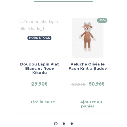
-15%
HORS STOCK
Doudou Lapin Plat
Peluche Olivia le
Pel
Blanc et Rose
Faon Knit a Buddy
Lion
Kikadu
29.90
€
50.96
€
59.95
€
59.
Lire la suite
Ajouter au
panier