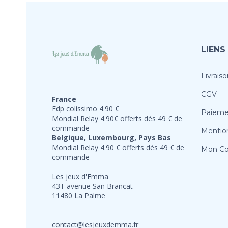
LIENS
Livraiso
CGV
France
Fdp colissimo 4.90 €
Paieme
Mondial Relay 4.90€ offerts dès 49 € de
commande
Mention
Belgique, Luxembourg, Pays Bas
Mondial Relay 4.90 € offerts dès 49 € de
Mon C
commande
Les jeux d'Emma
43T avenue San Brancat
11480 La Palme
contact@lesjeuxdemma.fr