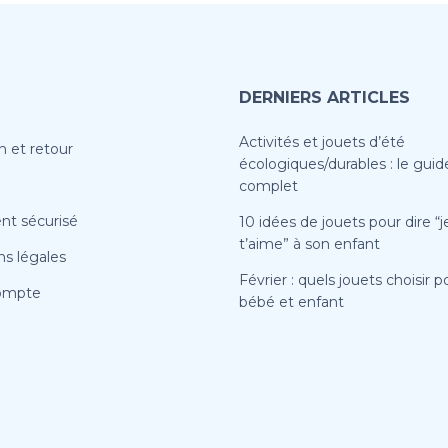
DERNIERS ARTICLES
Activités et jouets d’été
n et retour
écologiques/durables : le guid
complet
nt sécurisé
10 idées de jouets pour dire “j
t’aime” à son enfant
s légales
Février : quels jouets choisir p
ompte
bébé et enfant