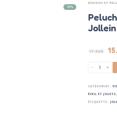
DOUDOU ET PEL
-15%
Peluch
Jollein
15
17.90
€
-
+
CATÉGORIES :
DO
ÉVEIL ET JOUETS
ÉTIQUETTE :
JOL