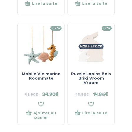
Lire la suite
Lire la suite
-17%
-7%
HORS STOCK
Mobile Vie marine
Puzzle Lapins Bois
Roommate
Briki Vroom
Vroom
34.90
€
14.86
€
41.90
€
15.90
€
Ajouter au
Lire la suite
panier