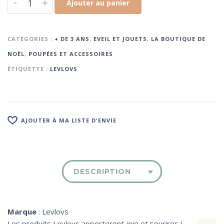
-
+
Ajouter au panier
CATÉGORIES :
+ DE 3 ANS
,
EVEIL ET JOUETS
,
LA BOUTIQUE DE
NOËL
,
POUPÉES ET ACCESSOIRES
ÉTIQUETTE :
LEVLOVS
AJOUTER À MA LISTE D'ENVIE
DESCRIPTION
Marque
: Levlovs
Les produits Levlovs apporteront joie et sourires !