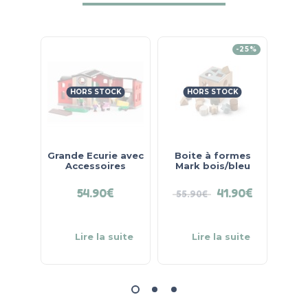
-25%
HORS STOCK
HORS STOCK
Grande Ecurie avec
Boite à formes
Lapi
Accessoires
Mark bois/bleu
54.90
€
41.90
€
55.90
€
24
Lire la suite
Lire la suite