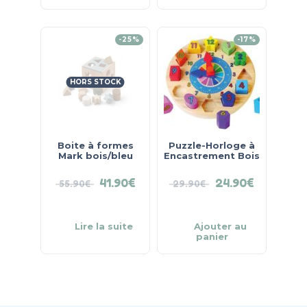
-25%
-17%
HORS STOCK
Boite à formes
Puzzle-Horloge à
Mark bois/bleu
Encastrement Bois
41.90
€
24.90
€
55.90
€
29.90
€
Lire la suite
Ajouter au
panier