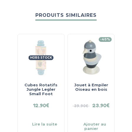
PRODUITS SIMILAIRES
-40%
HORS STOCK
Cubes Rotatifs
Jouet à Empiler
Jungle Legler
Oiseau en bois
Small Foot
12.90
€
23.90
€
39.90
€
Lire la suite
Ajouter au
panier