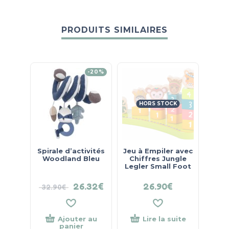
PRODUITS SIMILAIRES
-20%
HORS STOCK
Spirale d’activités
Jeu à Empiler avec
La Pe
Woodland Bleu
Chiffres Jungle
Legler Small Foot
26.32
€
26.90
€
32.90
€
21.
Ajouter au
Lire la suite
panier